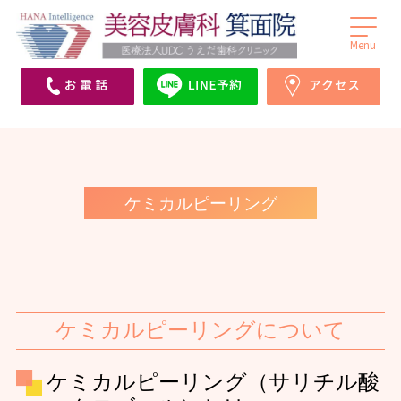
医療法人UDCうえだ歯科クリニックHANA
Hana Intelligence美容皮膚科箕面院 | 箕面市にある
Intelligence美容皮膚科箕面院（旧うえだメディカル
医療法人UDCうえだ歯科が併設する美容クリニッ
クリニックHANA Intelligence美容皮膚科箕面院）｜
ク。皮膚科・美容皮膚科を受診されたい方は当院
箕面市にある皮膚科・美容皮膚科を受診されたい方
へ。シミ取り、ゼオスキン、ダーマペン、ボトック
は当院へ。シミ取り、ゼオスキン、ヒアルロン酸、ボ
ス、ヒアルロン酸等、取り揃えております。
ケミカルピーリング
トックス、ダーマペンなどを取り揃えております。
ケミカルピーリングについて
ケミカルピーリング（サリチル酸