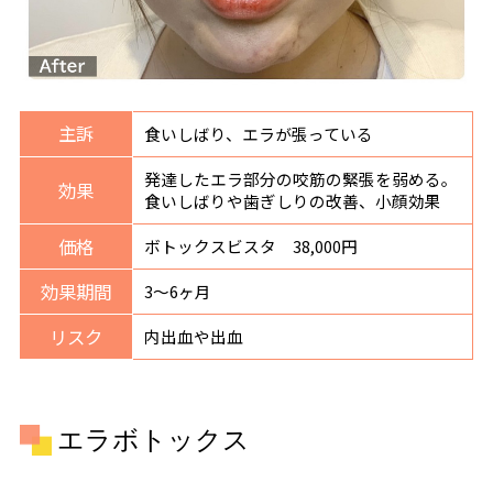
主訴
食いしばり、エラが張っている
発達したエラ部分の咬筋の緊張を弱める。
効果
食いしばりや歯ぎしりの改善、小顔効果
価格
ボトックスビスタ 38,000円
効果期間
3〜6ヶ月
リスク
内出血や出血
エラボトックス