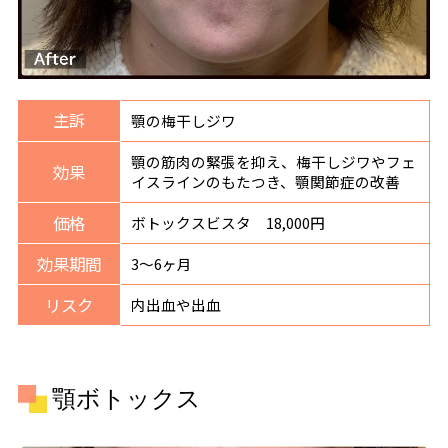
主訴
顎の梅干しジワ
顎の筋肉の緊張を抑え、梅干しジワやフェ
効果
イスラインのもたつき、顎関節症の改善
価格
ボトックスビスタ 18,000円
効果期間
3〜6ヶ月
リスク
内出血や出血
顎ボトックス