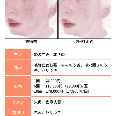
施術前
2回施術後
主訴
頬の赤み、赤ら顔
毛細血管拡張・赤みの改善、毛穴開きの改
効果
善、ハリつや
1回 24,000円
価格
6回 118,800円（19,800円/回）
10回 178,000円（17,800円/回）
リスク
火傷、色素沈着
副作用
赤み、ひりつき