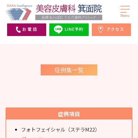
医療法人UDCうえだ歯科クリニックHANA
Hana Intelligence美容皮膚科箕面院 | 箕面市にある
Intelligence美容皮膚科箕面院（旧うえだメディカル
医療法人UDCうえだ歯科が併設する美容クリニッ
クリニックHANA Intelligence美容皮膚科箕面院）｜
ク。皮膚科・美容皮膚科を受診されたい方は当院
箕面市にある皮膚科・美容皮膚科を受診されたい方
へ。シミ取り、ゼオスキン、ダーマペン、ボトック
は当院へ。シミ取り、ゼオスキン、ヒアルロン酸、ボ
ス、ヒアルロン酸等、取り揃えております。
症例集一覧
トックス、ダーマペンなどを取り揃えております。
症例項目
フォトフェイシャル（ステラM22）