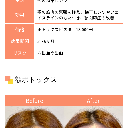
主訴
顎の梅干しジワ
顎の筋肉の緊張を抑え、梅干しジワやフェ
効果
イスラインのもたつき、顎関節症の改善
価格
ボトックスビスタ 18,000円
効果期間
3〜6ヶ月
リスク
内出血や出血
額ボトックス
Before
After