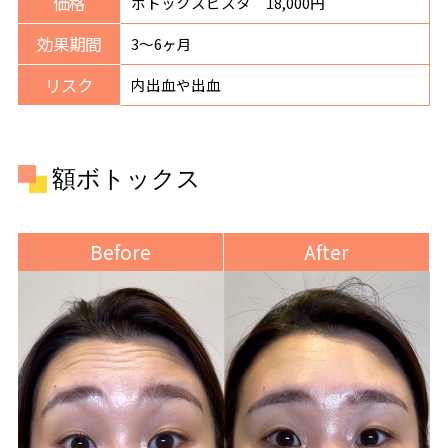
価格
ボトックスビスタ 18,000円
効果期間
3〜6ヶ月
リスク
内出血や出血
額ボトックス
Before
After