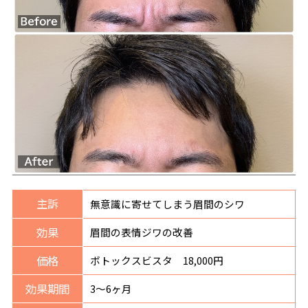
主訴
無意識に寄せてしまう眉間のシワ
効果
眉間の表情ジワの改善
価格
ボトックスビスタ 18,000円
効果期間
3〜6ヶ月