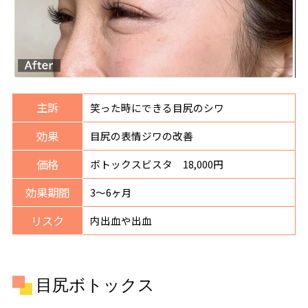
主訴
笑った時にできる目尻のシワ
効果
目尻の表情ジワの改善
価格
ボトックスビスタ 18,000円
効果期間
3〜6ヶ月
リスク
内出血や出血
目尻ボトックス