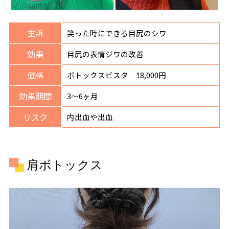
主訴
笑った時にできる目尻のシワ
効果
目尻の表情ジワの改善
価格
ボトックスビスタ 18,000円
効果期間
3〜6ヶ月
リスク
内出血や出血
肩ボトックス