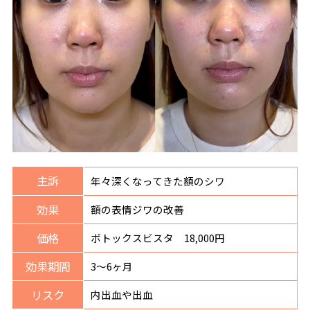
主訴
年々深くなってきた額のシワ
効果
額の表情ジワの改善
価格
ボトックスビスタ 18,000円
効果期間
3〜6ヶ月
リスク
内出血や出血