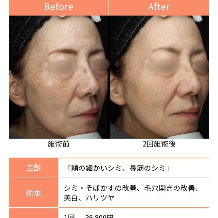
Before
After
施術前
2回施術後
主訴
「頬の細かいシミ、鼻筋のシミ」
シミ・そばかすの改善、毛穴開きの改善、
効果
美白、ハリツヤ
1回 36,800円