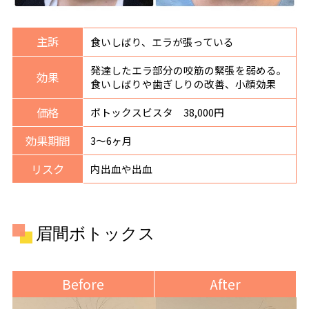
主訴
食いしばり、エラが張っている
発達したエラ部分の咬筋の緊張を弱める。
効果
食いしばりや歯ぎしりの改善、小顔効果
価格
ボトックスビスタ 38,000円
効果期間
3〜6ヶ月
リスク
内出血や出血
眉間ボトックス
Before
After