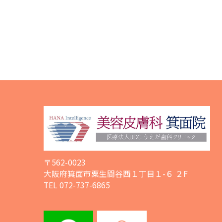
〒562-0023
大阪府箕面市粟生間谷西１丁目１-６ ２F
TEL 072-737-6865