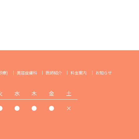
診療)
美容皮膚科
医師紹介
料金案内
お知らせ
火
水
木
金
土
●
●
●
●
×