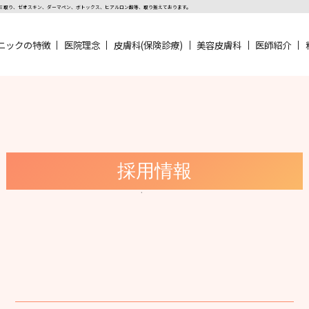
シミ取り、ゼオスキン、ダーマペン、ボトックス、ヒアルロン酸等、取り揃えております。
ニックの特徴
医院理念
皮膚科(保険診療)
美容皮膚科
医師紹介
ce美容皮膚科箕面院（旧うえだメディカルクリニックHANA Inte
市にある医療法人UDCうえだ歯科が併設する美容クリニック。皮膚科
ロン酸、ボトックス、ダーマペンなどを取り揃えております。
す。
採用情報