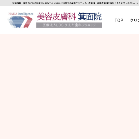
採用情報 | 箕面市にある医療法人UDCうえだ歯科が併設する美容クリニック。皮膚科・美容皮膚科を受診されたい方は当院へ。
TOP
クリ
医療法人UDCうえだ歯科クリニックHANA Intelligen
Hana Intelligence美容皮膚科箕面院 | 箕面
受診されたい方は当院へ。シミ取り、ゼオスキン、ヒアル
マペン、ボトックス、ヒアルロン酸等、取り揃えておりま