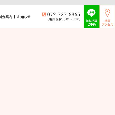
料金案内
お知らせ
lligence美容皮膚科箕面院）｜箕面市にある皮膚科・美容皮膚科を
・美容皮膚科を受診されたい方は当院へ。シミ取り、ゼオスキン、ダー