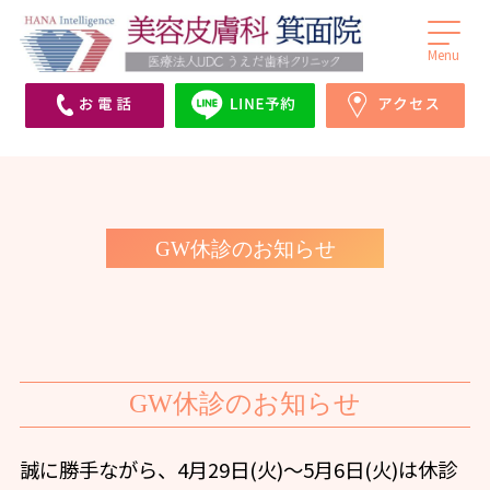
医療法人UDCうえだ歯科クリニックHANA
Hana Intelligence美容皮膚科箕面院 | 箕面市にある
Intelligence美容皮膚科箕面院（旧うえだメディカル
医療法人UDCうえだ歯科が併設する美容クリニッ
クリニックHANA Intelligence美容皮膚科箕面院）｜
ク。皮膚科・美容皮膚科を受診されたい方は当院
箕面市にある皮膚科・美容皮膚科を受診されたい方
へ。シミ取り、ゼオスキン、ダーマペン、ボトック
は当院へ。シミ取り、ゼオスキン、ヒアルロン酸、ボ
ス、ヒアルロン酸等、取り揃えております。
GW休診のお知らせ
トックス、ダーマペンなどを取り揃えております。
GW休診のお知らせ
誠に勝手ながら、4月29日(火)〜5月6日(火)は休診