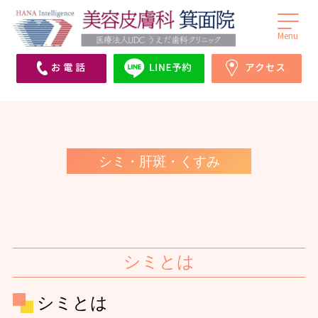
医療法人UDCうえだ歯科クリニックHANA
Hana Intelligence美容皮膚科箕面院 | 箕面市にある
Intelligence美容皮膚科箕面院（旧うえだメディカル
医療法人UDCうえだ歯科が併設する美容クリニッ
クリニックHANA Intelligence美容皮膚科箕面院）｜
ク。皮膚科・美容皮膚科を受診されたい方は当院
箕面市にある皮膚科・美容皮膚科を受診されたい方
へ。シミ取り、ゼオスキン、ダーマペン、ボトック
は当院へ。シミ取り、ゼオスキン、ヒアルロン酸、ボ
ス、ヒアルロン酸等、取り揃えております。
シミ・肝斑・くすみ
トックス、ダーマペンなどを取り揃えております。
シミとは
シミとは