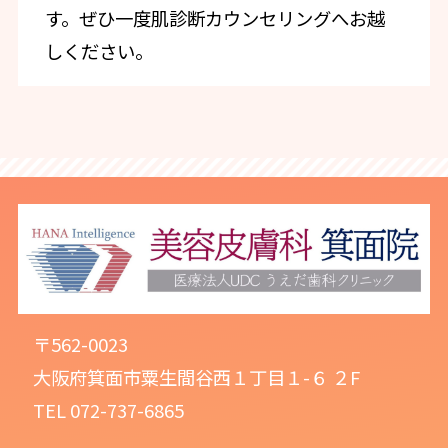
す。ぜひ一度肌診断カウンセリングへお越
しください。
〒562-0023
大阪府箕面市粟生間谷西１丁目１-６ ２F
TEL 072-737-6865